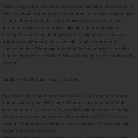
Warum Yoga für Kinder und Jugendliche? Sie leben doch schon im
Hier und Jetzt, rennen, toben und können im Fersensitz sitzen. Das
stimmt, aber auch Kinder spüren Leistungsdruck und müssen
lernen, mit dem zunehmenden –digitalen- Informationsfluss
umzugehen. Auch ein oft überfüllter Freizeitplan fordert seinen
Tribut. Wann können Kinder sich selbst noch erfahren und
entdecken, ihrer Phantasie freien Lauf lassen oder für sich selbst
eine Insel der Ruhe schaffen? Diese Fähigkeiten sollten entwickelt
werden.
Studio Flip bietet dafür Raum und Zeit!
Beim Kinderyoga geht man spielerisch mit dem eigenem Körper
und der Atmung um. Die Kinder können sich in eine neue Welt
hineinbegeben. Wie sehen ein
pinkelnder Hund
oder eine
mutige
Kobra
aus, wie macht man eine
Bienenatmung
? Sie lernen aber
auch, die Aufmerksamkeit nach innen zu lenken. Zu erfahren wie
es ist, sich zurückzuziehen.
Kinder dürfen beim Yoga einfach da sein, in Verbindung mit sich