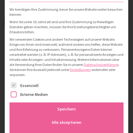
Wir benötigen Ihre Zustimmung, bevor Sie unsere Website weiter besuchen
können.
Das habe ich noch nie vorher
Wenn Sie unter 16 Jahre alt sind und Ihre Zustimmung zu freiwilligen
Diensten geben möchten, müssen Sie Ihre Erziehungsberechtigten um
versucht also bin ich völlig
Erlaubnis bitten.
Wir verwenden Cookies und andere Technologien auf unserer Website.
sicher, dass ich es schaffe
Einige von ihnen sind essenziell, während andere uns helfen, diese Website
und Ihre Erfahrung zu verbessern.
Personenbezogene Daten können
verarbeitet werden (z. B. IP-Adressen), z. B. für personalisierte Anzeigen und
Inhalte oder Anzeigen- und Inhaltsmessung.
Weitere Informationen über
die Verwendung Ihrer Daten finden Sie in unserer
Datenschutzerklärung
.
– Pippi Langstrumpf –
Sie können Ihre Auswahl jederzeit unter
Einstellungen
widerrufen oder
anpassen.
Es folgt eine Liste der Service-Gruppen, für die eine Einwill
Essenziell
Externe Medien
Speichern
Alle akzeptieren